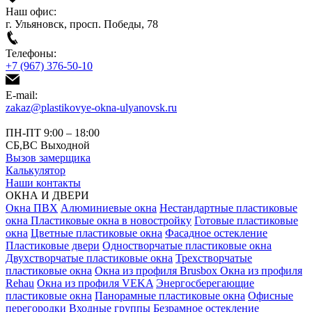
Наш офис:
г. Ульяновск, просп. Победы, 78
Телефоны:
+7 (967) 376-50-10
E-mail:
zakaz@plastikovye-okna-ulyanovsk.ru
ПН-ПТ 9:00 – 18:00
СБ,ВС Выходной
Вызов замерщика
Калькулятор
Наши контакты
ОКНА И ДВЕРИ
Окна ПВХ
Алюминиевые окна
Нестандартные пластиковые
окна
Пластиковые окна в новостройку
Готовые пластиковые
окна
Цветные пластиковые окна
Фасадное остекление
Пластиковые двери
Одностворчатые пластиковые окна
Двухстворчатые пластиковые окна
Трехстворчатые
пластиковые окна
Окна из профиля Brusbox
Окна из профиля
Rehau
Окна из профиля VEKA
Энергосберегающие
пластиковые окна
Панорамные пластиковые окна
Офисные
перегородки
Входные группы
Безрамное остекление