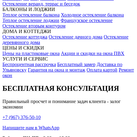
Остекление веранд, террас и беседок
БАЛКОНЫ И ЛОДЖИИ
Теплое остекление балкона
Холодное остекление балкона
Теплое остекление лоджии
Французское остекление
Остекление вторым контуром
ДОМА И КОТТЕДЖИ
Остекление коттеджа
Остекление дачного дома
Остекление
деревянного дома
ЦЕНЫ И СКИДКИ
Цены на пластиковые окна
Акции и скидки на окна ПВХ
УСЛУГИ И СЕРВИС
Беспроцентная рассрочка
Бесплатный замер
Доставка по
Ульяновску
Гарантия на окна и монтаж
Оплата картой
Ремонт
окон
БЕСПЛАТНАЯ КОНСУЛЬТАЦИЯ
Правильный просчет и понимание задач клиента - залог
экономии
+7 (967) 376-50-10
Напишите нам в WhatsApp