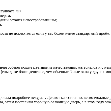
ультате: ul>
мерам;
дущий остался невостребованным;
а.
ость не исключается если у вас более-менее стандартный проём.
нергосберегающие цветные из качественных материалов и с нем
 Цены даже более дешевые, чем обычные белые окна у других м
овала подробнее некуда… Делают качественно, всевозможные р
на, затем поставили хорошую балконную дверь, а в этом году зак