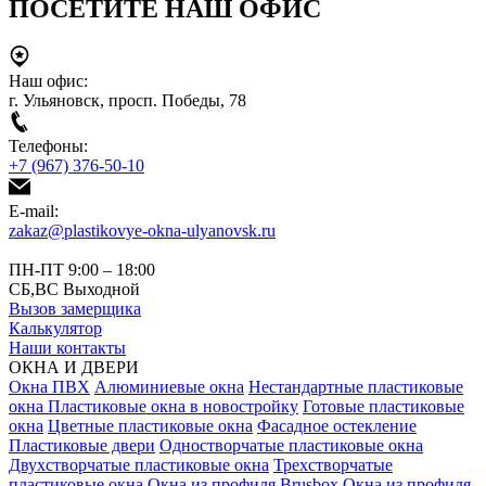
ПОСЕТИТЕ НАШ ОФИС
Наш офис:
г. Ульяновск, просп. Победы, 78
Телефоны:
+7 (967) 376-50-10
E-mail:
zakaz@plastikovye-okna-ulyanovsk.ru
ПН-ПТ 9:00 – 18:00
СБ,ВС Выходной
Вызов замерщика
Калькулятор
Наши контакты
ОКНА И ДВЕРИ
Окна ПВХ
Алюминиевые окна
Нестандартные пластиковые
окна
Пластиковые окна в новостройку
Готовые пластиковые
окна
Цветные пластиковые окна
Фасадное остекление
Пластиковые двери
Одностворчатые пластиковые окна
Двухстворчатые пластиковые окна
Трехстворчатые
пластиковые окна
Окна из профиля Brusbox
Окна из профиля