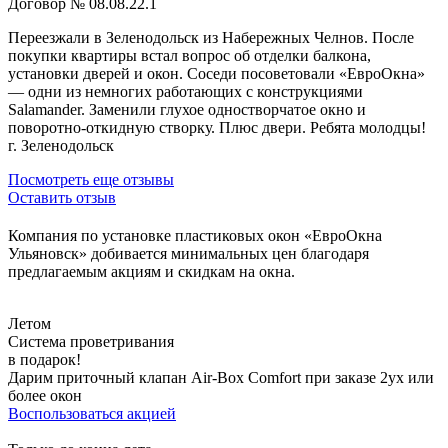
Договор № 08.08.22.1
Переезжали в Зеленодольск из Набережных Челнов. После
покупки квартиры встал вопрос об отделки балкона,
установки дверей и окон. Соседи посоветовали «ЕвроОкна»
— одни из немногих работающих с конструкциями
Salamander. Заменили глухое одностворчатое окно и
поворотно-откидную створку. Плюс двери. Ребята молодцы!
г. Зеленодольск
Посмотреть еще отзывы
Оставить отзыв
Компания по установке пластиковых окон «ЕвроОкна
Ульяновск» добивается минимальных цен благодаря
предлагаемым акциям и скидкам на окна.
Летом
Система проветривания
в подарок!
Дарим приточный клапан Air-Box Comfort при заказе 2ух или
более окон
Воспользоваться акцией