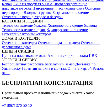
Rehau
Окна из профиля VEKA
Энергосберегающие
пластиковые окна
Панорамные пластиковые окна
Офисные
перегородки
Входные группы
Безрамное остекление
Остекление веранд, террас и беседок
БАЛКОНЫ И ЛОДЖИИ
Теплое остекление балкона
Холодное остекление балкона
Теплое остекление лоджии
Французское остекление
Остекление вторым контуром
ДОМА И КОТТЕДЖИ
Остекление коттеджа
Остекление дачного дома
Остекление
деревянного дома
ЦЕНЫ И СКИДКИ
Цены на пластиковые окна
Акции и скидки на окна ПВХ
УСЛУГИ И СЕРВИС
Беспроцентная рассрочка
Бесплатный замер
Доставка по
Ульяновску
Гарантия на окна и монтаж
Оплата картой
Ремонт
окон
БЕСПЛАТНАЯ КОНСУЛЬТАЦИЯ
Правильный просчет и понимание задач клиента - залог
экономии
+7 (967) 376-50-10