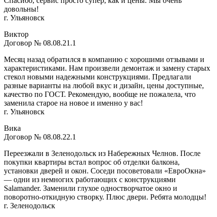
Спасибо, сервис просто супер, как и цены. Мы очень
довольны!
г. Ульяновск
Виктор
Договор № 08.08.21.1
Месяц назад обратился в компанию с хорошими отзывами и
характеристиками. Нам произвели демонтаж и замену старых
стекол новыми надежными конструкциями. Предлагали
разные варианты на любой вкус и дизайн, цены доступные,
качество по ГОСТ. Рекомендую, вообще не пожалела, что
заменила старое на новое и именно у вас!
г. Ульяновск
Вика
Договор № 08.08.22.1
Переезжали в Зеленодольск из Набережных Челнов. После
покупки квартиры встал вопрос об отделки балкона,
установки дверей и окон. Соседи посоветовали «ЕвроОкна»
— одни из немногих работающих с конструкциями
Salamander. Заменили глухое одностворчатое окно и
поворотно-откидную створку. Плюс двери. Ребята молодцы!
г. Зеленодольск