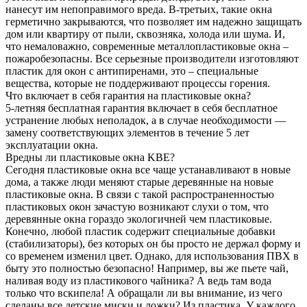
нанесут им непоправимого вреда. В-третьих, такие окна
герметично закрываются, что позволяет им надежно защищать
дом или квартиру от пыли, сквозняка, холода или шума. И,
что немаловажно, современные металлопластиковые окна –
пожаробезопасны. Все серьезные производители изготовляют
пластик для окон с антипиренами, это – специальные
вещества, которые не поддерживают процессы горения.
Что включает в себя гарантия на пластиковые окна?
5-летняя бесплатная гарантия включает в себя бесплатное
устранение любых неполадок, а в случае необходимости —
замену соответствующих элементов в течение 5 лет
эксплуатации окна.
Вредны ли пластиковые окна KBE?
Сегодня пластиковые окна все чаще устанавливают в новые
дома, а также люди меняют старые деревянные на новые
пластиковые окна. В связи с такой распространенностью
пластиковых окон зачастую возникают слухи о том, что
деревянные окна гораздо экологичней чем пластиковые.
Конечно, любой пластик содержит специальные добавки
(стабилизаторы), без которых он бы просто не держал форму и
со временем изменил цвет. Однако, для использования ПВХ в
быту это полностью безопасно! Например, вы же пьете чай,
наливая воду из пластикового чайника? А ведь там вода
только что вскипела! А обращали ли вы внимание, из чего
сделаны все детские миски и ложки? Из пластика. У каждого