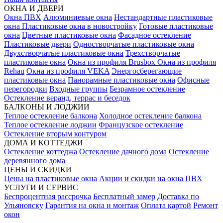
ОКНА И ДВЕРИ
Окна ПВХ
Алюминиевые окна
Нестандартные пластиковые
окна
Пластиковые окна в новостройку
Готовые пластиковые
окна
Цветные пластиковые окна
Фасадное остекление
Пластиковые двери
Одностворчатые пластиковые окна
Двухстворчатые пластиковые окна
Трехстворчатые
пластиковые окна
Окна из профиля Brusbox
Окна из профиля
Rehau
Окна из профиля VEKA
Энергосберегающие
пластиковые окна
Панорамные пластиковые окна
Офисные
перегородки
Входные группы
Безрамное остекление
Остекление веранд, террас и беседок
БАЛКОНЫ И ЛОДЖИИ
Теплое остекление балкона
Холодное остекление балкона
Теплое остекление лоджии
Французское остекление
Остекление вторым контуром
ДОМА И КОТТЕДЖИ
Остекление коттеджа
Остекление дачного дома
Остекление
деревянного дома
ЦЕНЫ И СКИДКИ
Цены на пластиковые окна
Акции и скидки на окна ПВХ
УСЛУГИ И СЕРВИС
Беспроцентная рассрочка
Бесплатный замер
Доставка по
Ульяновску
Гарантия на окна и монтаж
Оплата картой
Ремонт
окон